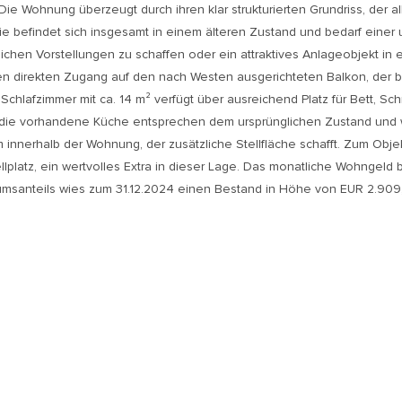
Die Wohnung überzeugt durch ihren klar strukturierten Grundriss, der a
 Sie befindet sich insgesamt in einem älteren Zustand und bedarf eine
lichen Vorstellungen zu schaffen oder ein attraktives Anlageobjekt i
den direkten Zugang auf den nach Westen ausgerichteten Balkon, der
hlafzimmer mit ca. 14 m² verfügt über ausreichend Platz für Bett, 
die vorhandene Küche entsprechen dem ursprünglichen Zustand und w
innerhalb der Wohnung, der zusätzliche Stellfläche schafft. Zum Obje
platz, ein wertvolles Extra in dieser Lage. Das monatliche Wohngeld 
umsanteils wies zum 31.12.2024 einen Bestand in Höhe von EUR 2.909,