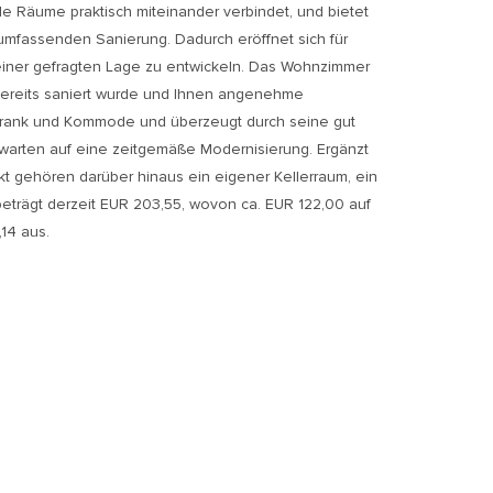
lle Räume praktisch miteinander verbindet, und bietet
r umfassenden Sanierung. Dadurch eröffnet sich für
n einer gefragten Lage zu entwickeln. Das Wohnzimmer
 bereits saniert wurde und Ihnen angenehme
Schrank und Kommode und überzeugt durch seine gut
arten auf eine zeitgemäße Modernisierung. Ergänzt
kt gehören darüber hinaus ein eigener Kellerraum, ein
beträgt derzeit EUR 203,55, wovon ca. EUR 122,00 auf
14 aus.