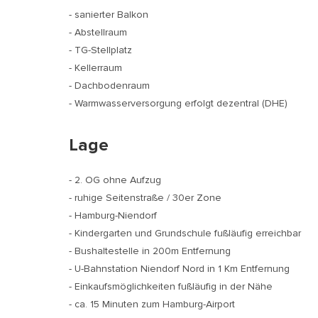
- sanierter Balkon
- Abstellraum
- TG-Stellplatz
- Kellerraum
- Dachbodenraum
- Warmwasserversorgung erfolgt dezentral (DHE)
Lage
- 2. OG ohne Aufzug
- ruhige Seitenstraße / 30er Zone
- Hamburg-Niendorf
- Kindergarten und Grundschule fußläufig erreichbar
- Bushaltestelle in 200m Entfernung
- U-Bahnstation Niendorf Nord in 1 Km Entfernung
- Einkaufsmöglichkeiten fußläufig in der Nähe
- ca. 15 Minuten zum Hamburg-Airport