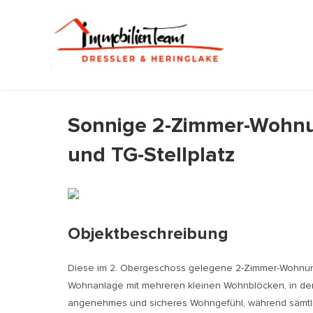
Zum
Inhalt
springen
Sonnige 2-Zimmer-Wohnun
und TG-Stellplatz
Objektbeschreibung
Diese im 2. Obergeschoss gelegene 2-Zimmer-Wohnung m
Wohnanlage mit mehreren kleinen Wohnblöcken, in der p
angenehmes und sicheres Wohngefühl, während sämtlich