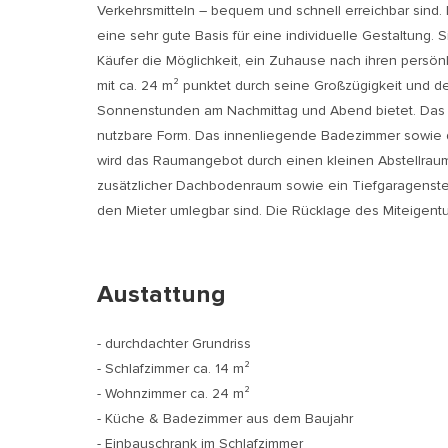
Verkehrsmitteln – bequem und schnell erreichbar sind. 
eine sehr gute Basis für eine individuelle Gestaltung.
Käufer die Möglichkeit, ein Zuhause nach ihren persön
mit ca. 24 m² punktet durch seine Großzügigkeit und 
Sonnenstunden am Nachmittag und Abend bietet. Das Sc
nutzbare Form. Das innenliegende Badezimmer sowie 
wird das Raumangebot durch einen kleinen Abstellraum 
zusätzlicher Dachbodenraum sowie ein Tiefgaragenstell
den Mieter umlegbar sind. Die Rücklage des Miteigent
Austattung
- durchdachter Grundriss
- Schlafzimmer ca. 14 m²
- Wohnzimmer ca. 24 m²
- Küche & Badezimmer aus dem Baujahr
- Einbauschrank im Schlafzimmer