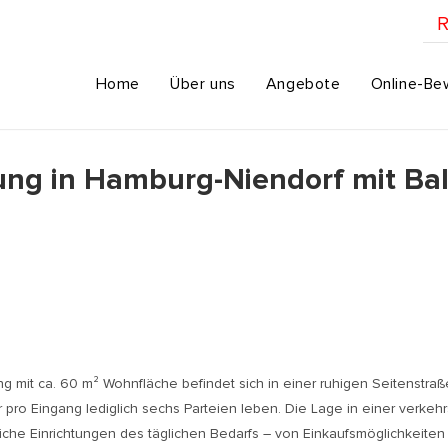
R
Home
Über uns
Angebote
Online-Be
g in Hamburg-Niendorf mit Bal
it ca. 60 m² Wohnfläche befindet sich in einer ruhigen Seitenstraße
ro Eingang lediglich sechs Parteien leben. Die Lage in einer verkehrs
e Einrichtungen des täglichen Bedarfs – von Einkaufsmöglichkeiten ü