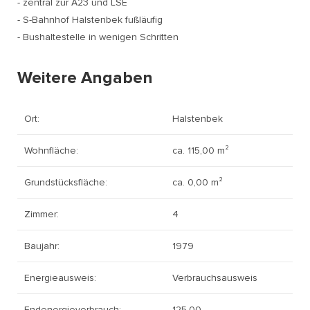
- zentral zur A23 und LSE
- S-Bahnhof Halstenbek fußläufig
- Bushaltestelle in wenigen Schritten
Weitere Angaben
Ort:
Halstenbek
Wohnfläche:
ca. 115,00 m²
Grundstücksfläche:
ca. 0,00 m²
Zimmer:
4
Baujahr:
1979
Energieausweis:
Verbrauchsausweis
Endenergieverbrauch:
125,00