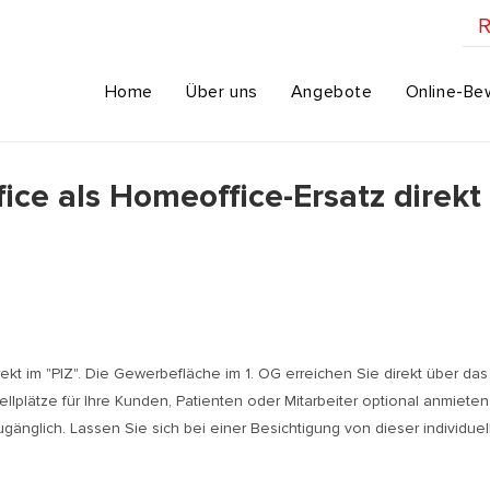
R
Home
Über uns
Angebote
Online-Be
fice als Homeoffice-Ersatz direk
rekt im "PIZ". Die Gewerbefläche im 1. OG erreichen Sie direkt über das
llplätze für Ihre Kunden, Patienten oder Mitarbeiter optional anmiete
änglich. Lassen Sie sich bei einer Besichtigung von dieser individue