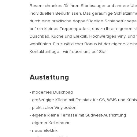
Besenschrankes für Ihren Staubsauger und andere Utens
individuellen Bedürfnissen. Das geräumige Schlafzimm
durch eine praktische doppelflügelige Schiebetür separ
auf ein kleines Treppenpodest, das zu Ihrer eigenen k
Duschbad, Küche und Elektrik. Hochwertiges Vinyl un
wohlfühlen. Ein zusätzlicher Bonus ist der eigene klei
Kontaktanfrage - wir freuen uns auf Sie!
Austattung
- modernes Duschbad
- großzügige Küche mit Freiplatz für GS, WMS und Kühl
- praktischer Vinylboden
- eigene kleine Terrasse mit Südwest-Ausrichtung
- eigener Kellerraum
- neue Elektrik