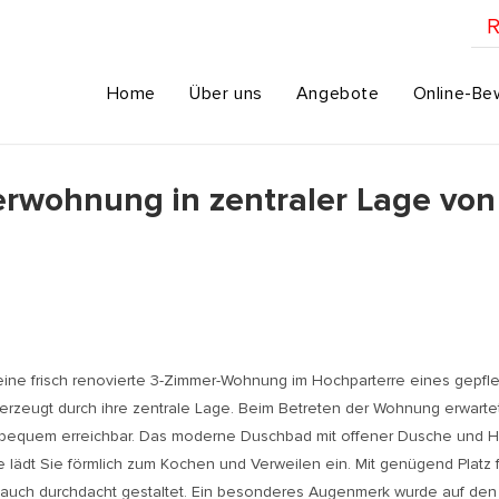
R
Home
Über uns
Angebote
Online-Be
erwohnung in zentraler Lage vo
ne frisch renovierte 3-Zimmer-Wohnung im Hochparterre eines gepfle
erzeugt durch ihre zentrale Lage. Beim Betreten der Wohnung erwartet 
me bequem erreichbar. Das moderne Duschbad mit offener Dusche und H
e lädt Sie förmlich zum Kochen und Verweilen ein. Mit genügend Platz 
ern auch durchdacht gestaltet. Ein besonderes Augenmerk wurde auf den