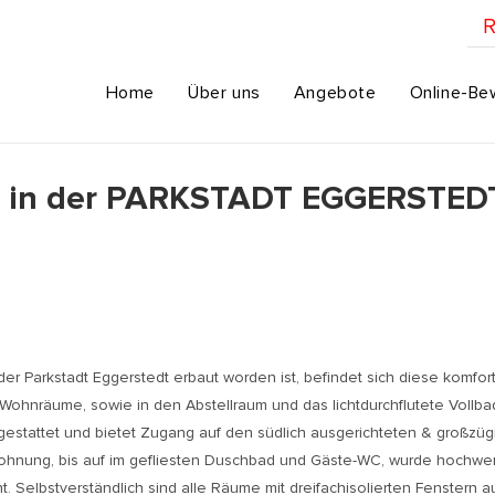
R
Home
Über uns
Angebote
Online-Be
en in der PARKSTADT EGGERSTEDT
 der Parkstadt Eggerstedt erbaut worden ist, befindet sich diese kom
 Wohnräume, sowie in den Abstellraum und das lichtdurchflutete Voll
gestattet und bietet Zugang auf den südlich ausgerichteten & großzüg
Wohnung, bis auf im gefliesten Duschbad und Gäste-WC, wurde hochwer
lbstverständlich sind alle Räume mit dreifachisolierten Fenstern au