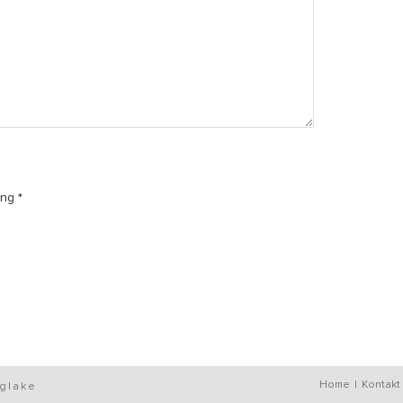
ng *
Home
Kontakt
nglake