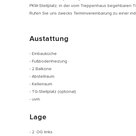
PKW-Stellplatz, in der vom Treppenhaus begehbaren Tie
Rufen Sie uns zwecks Terminvereinbarung zu einer indi
Austattung
- Einbauküche
- Fußbodenheizung
- 2 Balkone
- Abstellraum
- Kellerraum
- TG-Stellplatz (optional)
- uvm.
Lage
- 2. OG links